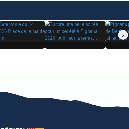
›
▶
▶