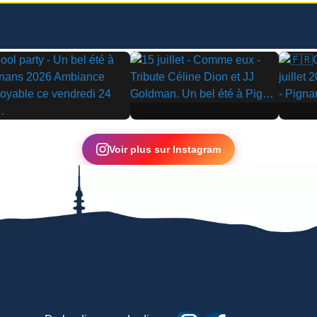
▶
▶
Voir plus sur Instagram