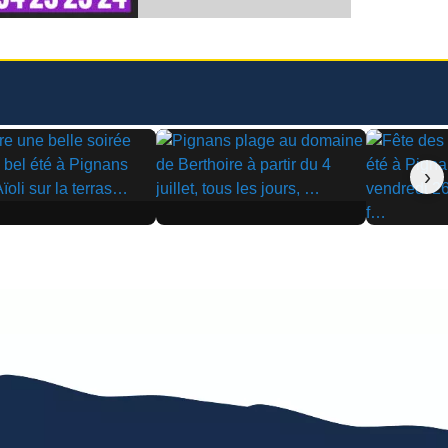
›
▶
▶