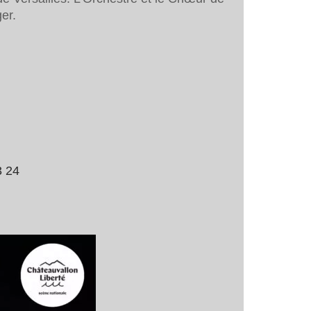
er.
3 24