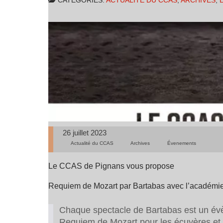
CATÉGORIES:
ACTUALITÉ DU CCAS
,
ARCHIVES
,
26 juillet 2023
Actualité du CCAS
Archives
Évenements
Le CCAS de Pignans vous propose
Requiem de Mozart par Bartabas avec l’académie é
Chaque spectacle de Bartabas est un évèn
Requiem de Mozart pour les écuyères et 