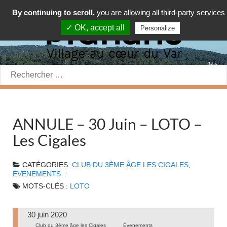
By continuing to scroll,
you are allowing all third-party services
✓ OK, accept all
Personalize
Rechercher:
ANNULE – 30 Juin – LOTO –
Les Cigales
CATÉGORIES:
CLUB DU 3ÈME ÂGE LES CIGALES
,
ÉVENEMENTS
MOTS-CLÉS :
LOTO
30 juin 2020
Club du 3ème âge les Cigales
Évenements