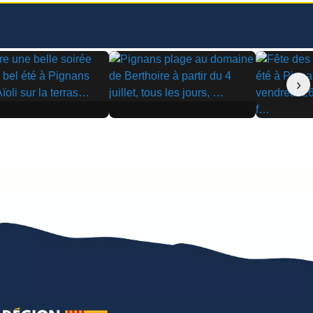
›
▶
▶