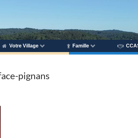
Votre Village
Famille
CCA
face-pignans