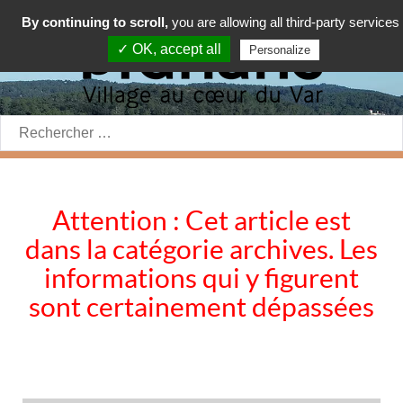
By continuing to scroll,
you are allowing all third-party services
✓ OK, accept all
Personalize
Rechercher:
Attention : Cet article est
dans la catégorie archives. Les
informations qui y figurent
sont certainement dépassées