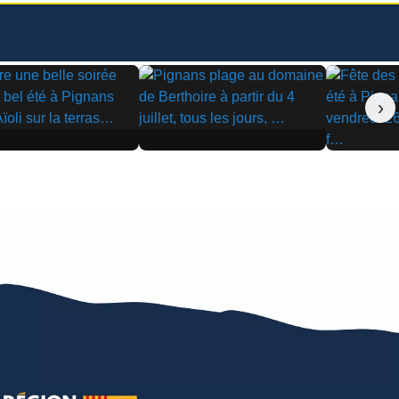
›
▶
▶