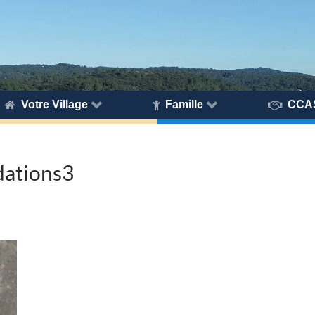
Votre Village
Famille
CCA
dations3