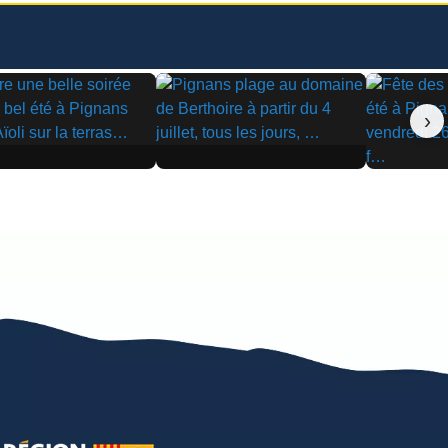
›
▶
▶