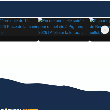
›
▶
▶