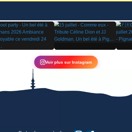
▶
▶
Voir plus sur Instagram