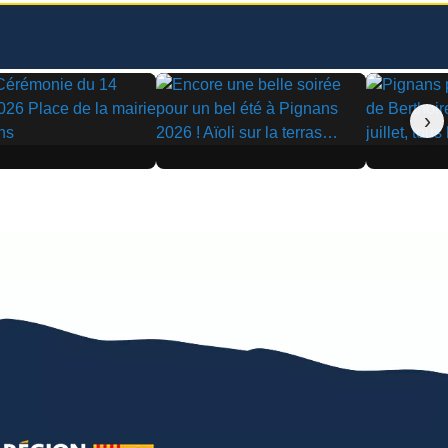
›
▶
▶