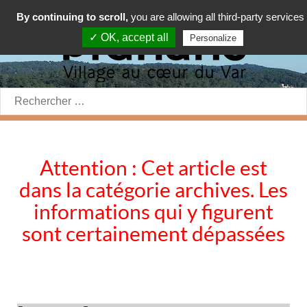
By continuing to scroll,
you are allowing all third-party services
✓ OK, accept all
Personalize
Rechercher:
Attention : Cet article est
dans la catégorie archives. Les
informations qui y figurent
sont certainement dépassées