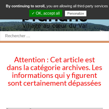
By continuing to scroll,
you are allowing all third-party services
✓ OK, accept all
Personalize
Rechercher:
Attention : Cet article est
dans la catégorie archives. Les
informations qui y figurent
sont certainement dépassées