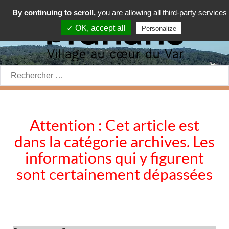
By continuing to scroll,
you are allowing all third-party services
✓ OK, accept all
Personalize
Rechercher:
Attention : Cet article est
dans la catégorie archives. Les
informations qui y figurent
sont certainement dépassées