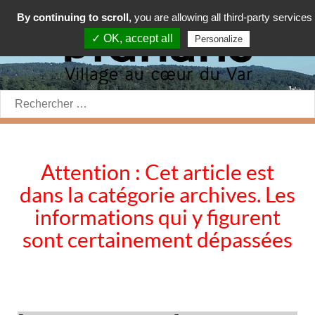
By continuing to scroll,
you are allowing all third-party services
✓ OK, accept all
Personalize
Rechercher:
Attention : Cet article est
dans la catégorie archives. Les
informations qui y figurent
sont certainement dépassées