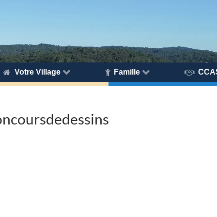
Votre Village
Famille
CCA
oncoursdedessins