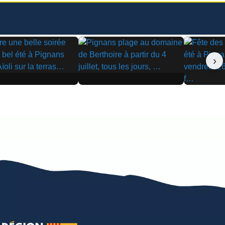
›
▶
▶