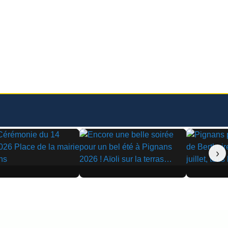
›
▶
▶