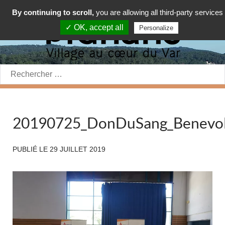
By continuing to scroll,
you are allowing all third-party services
✓ OK, accept all
Personalize
Rechercher:
20190725_DonDuSang_Benevole
PUBLIÉ LE
29 JUILLET 2019