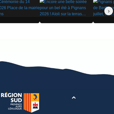
›
▶
▶