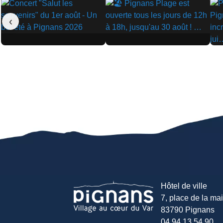
‹
▶
▶
▶
Hôtel de ville
7, place de la mair
83790 Pignans
04 94 13 54 90