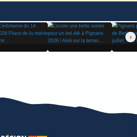
›
▶
▶