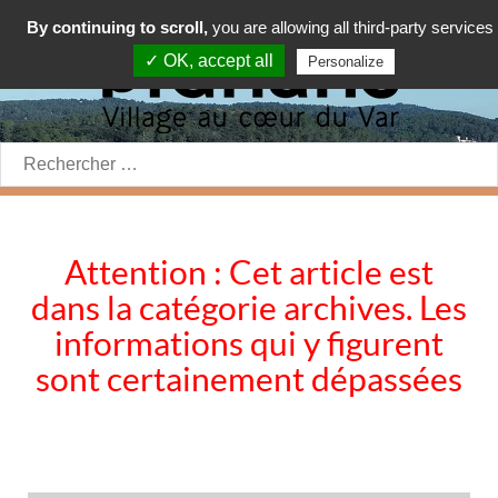
By continuing to scroll,
you are allowing all third-party services
✓ OK, accept all
Personalize
Rechercher:
Attention : Cet article est
dans la catégorie archives. Les
informations qui y figurent
sont certainement dépassées