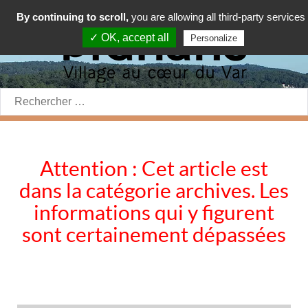
By continuing to scroll,
you are allowing all third-party services
✓ OK, accept all
Personalize
Rechercher:
Attention : Cet article est
dans la catégorie archives. Les
informations qui y figurent
sont certainement dépassées