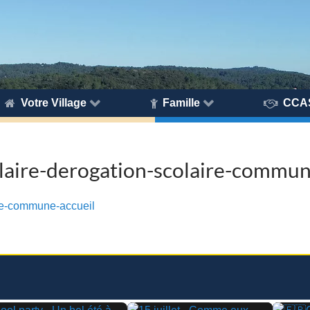
Votre Village
Famille
CCA
aire-derogation-scolaire-commun
re-commune-accueil