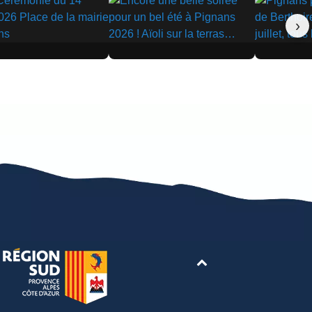
›
▶
▶