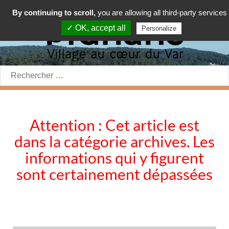
By continuing to scroll,
you are allowing all third-party services
✓ OK, accept all
Personalize
Rechercher:
Attention : Cet article est
dans la catégorie archives. Les
informations qui y figurent
sont certainement dépassées