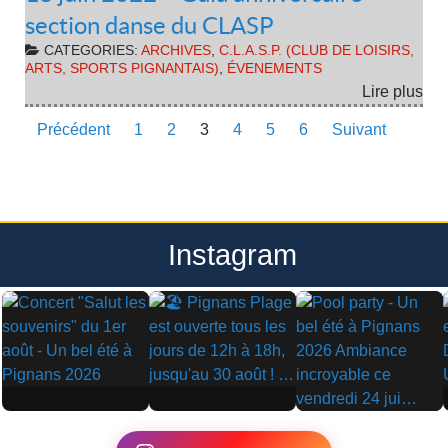
section danse du CLASP
CATEGORIES:
ARCHIVES
,
C.L.A.S.P. (CLUB DE LOISIRS,
ARTS, SPORTS PIGNANTAIS)
,
ÉVENEMENTS
Lire plus
Précédent
1
2
3
4
5
6
Suivant
Instagram
▶
▶
▶