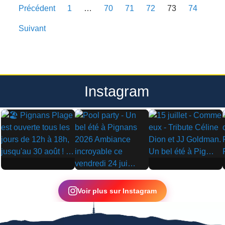
Précédent
1
…
70
71
72
73
74
Suivant
Instagram
▶
▶
▶
Voir plus sur Instagram