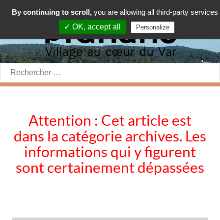
By continuing to scroll,
you are allowing all third-party services
✓ OK, accept all
Personalize
Rechercher:
Attention : Cet article est
dans la catégorie archives. Les
informations qui y figurent
sont certainement dépassées