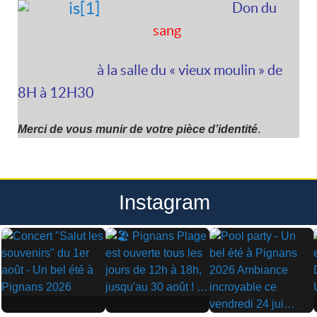
Don du
sang
à la salle du « vieux moulin » de
8H à 12H30
Merci de vous munir de votre pièce d’identité
.
Instagram
▶
▶