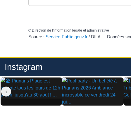
©
Direction de l'information légale et administrative
Source :
Service-Public.gouv.fr
/ DILA — Données s
Instagram
‹
▶
▶
▶