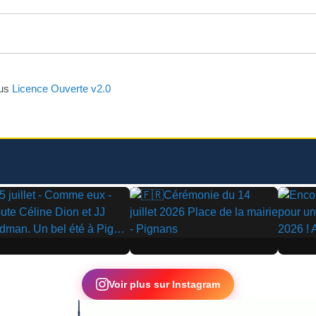
ous
Licence Ouverte v2.0
▶
▶
Voir plus sur Instagram