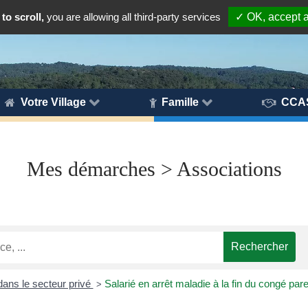
to scroll,
you are allowing all third-party services
✓ OK, accept a
Votre Village
Famille
CCA
Mes démarches > Associations
ans le secteur privé
Salarié en arrêt maladie à la fin du congé pare
>