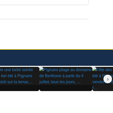
›
▶
▶