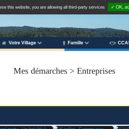
wse this website, you are allowing all third-party services
✓ OK, ac
Votre Village
Famille
CCA
Mes démarches > Entreprises