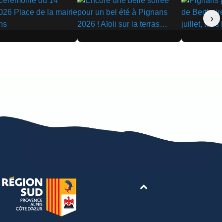
›
▶
▶