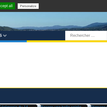
cept all
Personalize
Rechercher:
S