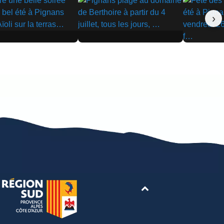
›
▶
▶