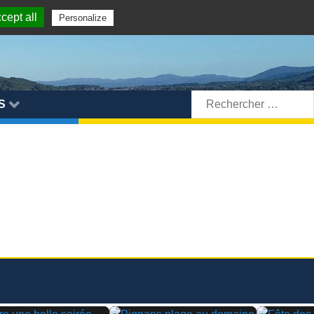
cept all
Personalize
Rechercher:
S