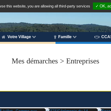
wse this website, you are allowing all third-party services
✓ OK, ac
Votre Village
Famille
CCA
Mes démarches > Entreprises