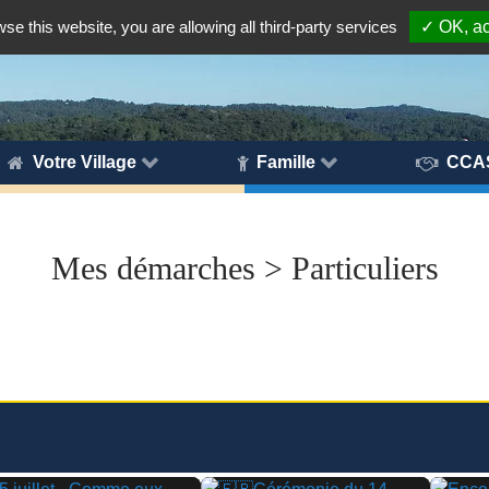
wse this website, you are allowing all third-party services
✓ OK, ac
Votre Village
Famille
CCA
Mes démarches > Particuliers