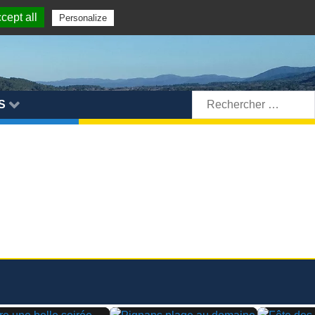
cept all
Personalize
Rechercher:
S