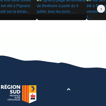
›
▶
▶