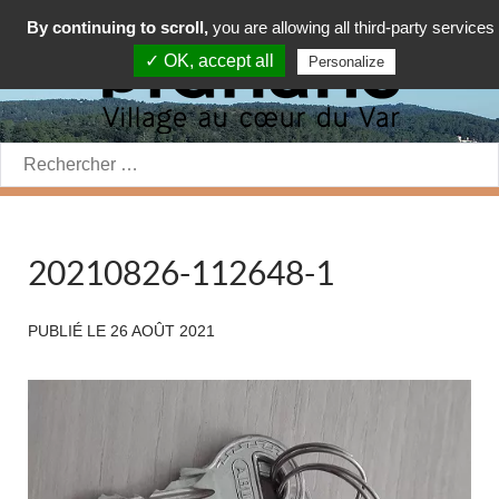
By continuing to scroll,
you are allowing all third-party services
✓ OK, accept all
Personalize
Rechercher:
20210826-112648-1
PUBLIÉ LE
26 AOÛT 2021