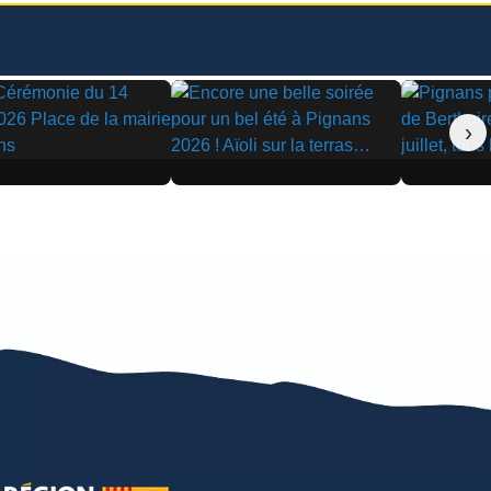
›
▶
▶