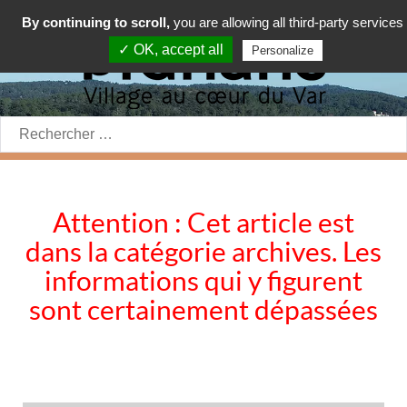
By continuing to scroll,
you are allowing all third-party services
✓ OK, accept all
Personalize
Rechercher:
Attention : Cet article est
dans la catégorie archives. Les
informations qui y figurent
sont certainement dépassées