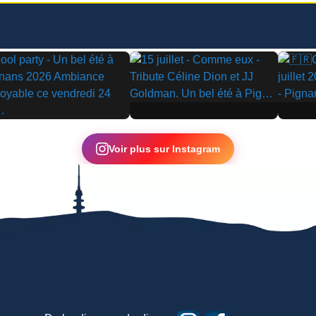
▶
▶
Voir plus sur Instagram