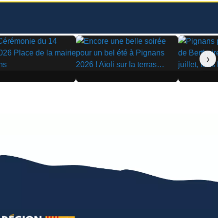
›
▶
▶