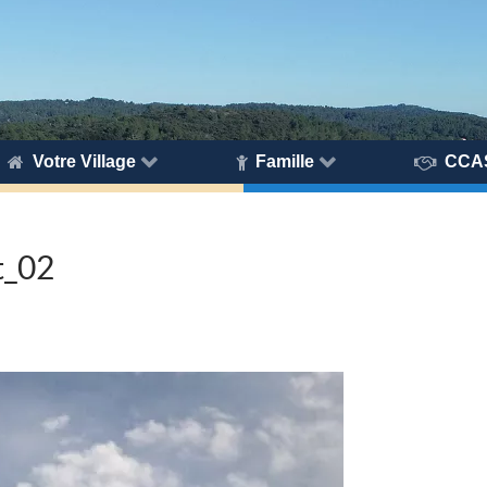
Votre Village
Famille
CCA
t_02