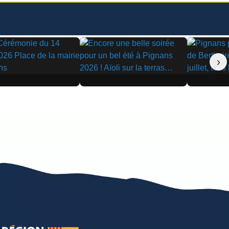
›
▶
▶