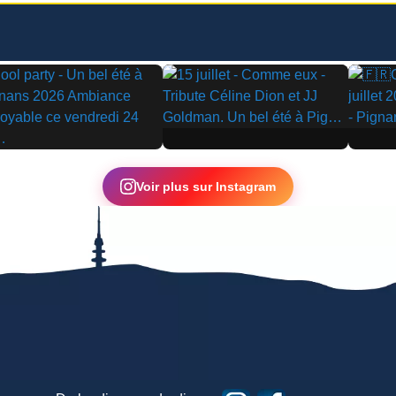
▶
▶
Voir plus sur Instagram