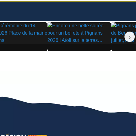
›
▶
▶