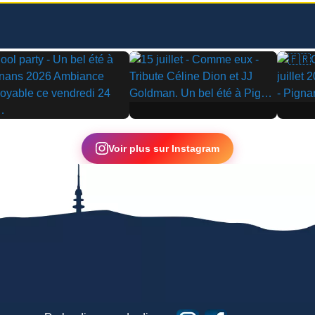
▶
▶
Voir plus sur Instagram