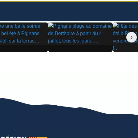
›
▶
▶