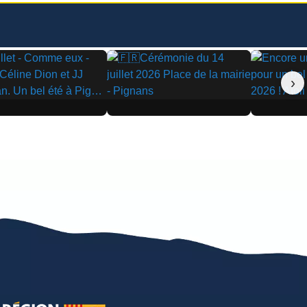
›
▶
▶