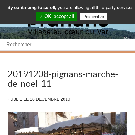
By continuing to scroll,
you are allowing all third-party services
✓ OK, accept all
Personalize
Rechercher:
20191208-pignans-marche-
de-noel-11
PUBLIÉ LE
10 DÉCEMBRE 2019