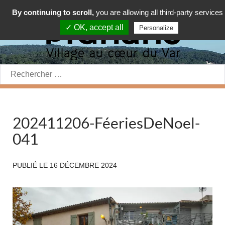
By continuing to scroll,
you are allowing all third-party services
✓ OK, accept all
Personalize
Rechercher:
202411206-FéeriesDeNoel-
041
PUBLIÉ LE
16 DÉCEMBRE 2024