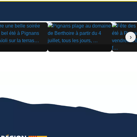
›
▶
▶