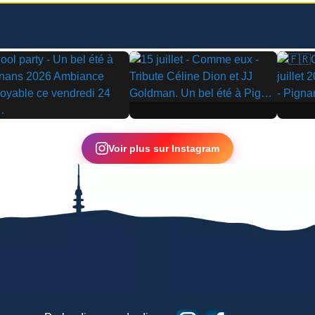
▶
▶
Voir plus sur Instagram