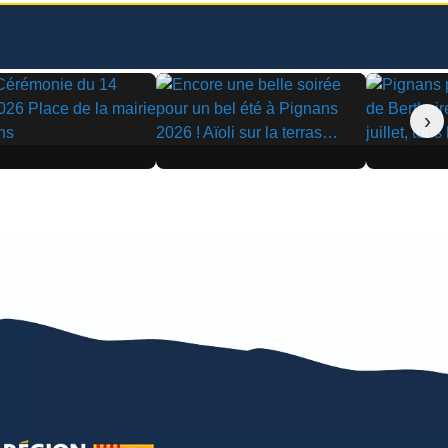
›
▶
▶