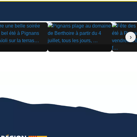
›
▶
▶