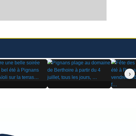
›
▶
▶