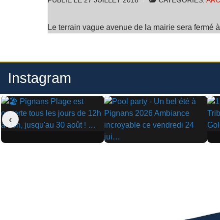
PUBLIÉ LE
27 JUILLET 2018
CATÉGORIES:
ARC
Le terrain vague avenue de la mairie sera fermé 
Instagram
‹
▶
▶
▶