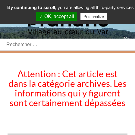
By continuing to scroll,
you are allowing all third-party services
✓ OK, accept all
Personalize
Rechercher:
Attention : Cet article est
dans la catégorie archives. Les
informations qui y figurent
sont certainement dépassées