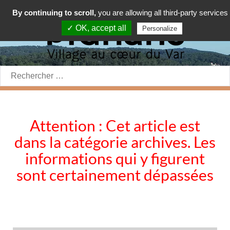
By continuing to scroll,
you are allowing all third-party services
✓ OK, accept all
Personalize
Rechercher:
Attention : Cet article est
dans la catégorie archives. Les
informations qui y figurent
sont certainement dépassées