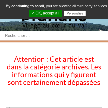
By continuing to scroll,
you are allowing all third-party services
✓ OK, accept all
Personalize
Rechercher:
Attention : Cet article est
dans la catégorie archives. Les
informations qui y figurent
sont certainement dépassées