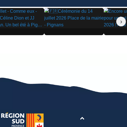
›
▶
▶