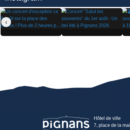
‹
▶
▶
▶
Hôtel de ville
7, place de la mair