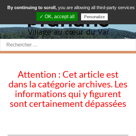
By continuing to scroll,
you are allowing all third-party services
✓ OK, accept all
Personalize
Rechercher:
Attention : Cet article est
dans la catégorie archives. Les
informations qui y figurent
sont certainement dépassées