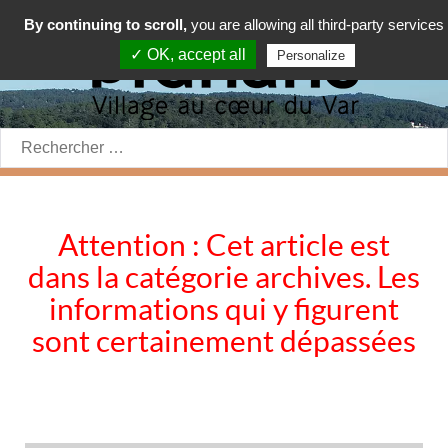
By continuing to scroll,
you are allowing all third-party services
✓ OK, accept all
Personalize
Rechercher:
Attention : Cet article est
dans la catégorie archives. Les
informations qui y figurent
sont certainement dépassées