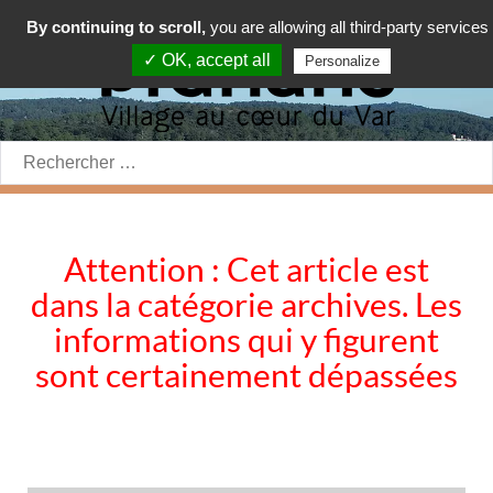
By continuing to scroll,
you are allowing all third-party services
✓ OK, accept all
Personalize
Rechercher:
Attention : Cet article est
dans la catégorie archives. Les
informations qui y figurent
sont certainement dépassées